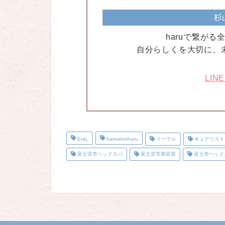
杉
haruで繋が
自分らしくを大切に、
LIN
EraL
hairsalonharu
イーラル
キュアリスト
富士宮市ヘッドスパ
富士宮市美容室
富士市ヘッド