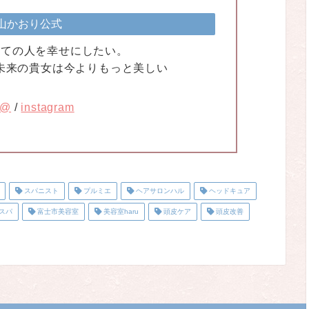
山かおり公式
る全ての人を幸せにしたい。
未来の貴女は今よりもっと美しい
E@
/
instagram
スパニスト
プルミエ
ヘアサロンハル
ヘッドキュア
スパ
富士市美容室
美容室haru
頭皮ケア
頭皮改善