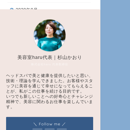
2020年9月
2020年8月
2020年7月
2020年6月
美容室haru代表｜杉山かおり
株式会社haru 代表取締役
2020年5月
ヘッドスパで美と健康を提供したいと思い、
技術・理論を学んできました。お客様やスタ
2020年4月
ッフに美容を通じて幸せになってもらえるこ
とが、私がこの仕事を続ける目的です。
2020年1月
いつでも新しいことへの好奇心とチャレンジ
精神で、美容に関わるお仕事を楽しんでいま
す。
2019年10月
＼ Follow me ／
2019年9月