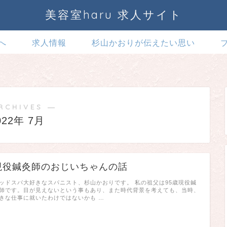
美容室haru 求人サイト
へ
求人情報
杉山かおりが伝えたい思い
RCHIVES ―
022年 7月
現役鍼灸師のおじいちゃんの話
ッドスパ大好きなスパニスト、杉山かおりです。 私の祖父は95歳現役鍼
師です。目が見えないという事もあり、また時代背景を考えても、当時、
きな仕事に就いたわけではないかも …