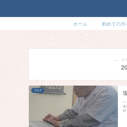
ホーム
初めての方
― A
2
ブログ
ヘ
灸
好