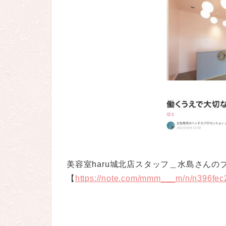
美容室haru城北店スタッフ＿水島さんの
【
https://note.com/mmm___m/n/n396fec