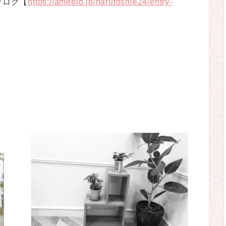
ブログ【
https://ameblo.jp/harutoshie24/entry-