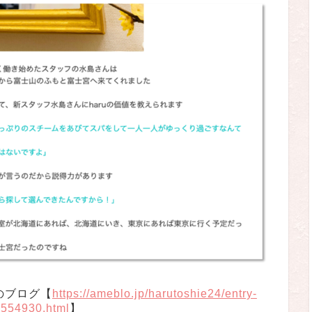
のブログ【
https://ameblo.jp/harutoshie24/entry-
554930.html
】