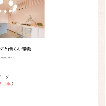
ブログ
2ceefd
】